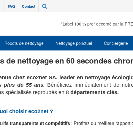
s
FAQ
Contact
"Label 100 % pro" décerné par la FR
Robots de nettoyage
Nettoyage ponctuel
Conciergerie
s de nettoyage en 60 secondes chron
enue chez eco2net SA, leader en nettoyage écologi
s plus de 55 ans.
Bénéficiez immédiatement de notre
es spécialisés regroupés en 8
départements clés.
uoi choisir eco2net ?
arifs transparents et compétitifs
: Profitez du meilleur rapport 