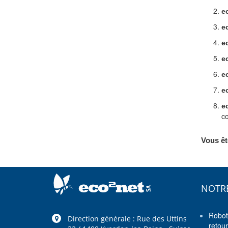
e
e
e
e
e
e
e
co
Vous êt
NOTR
Robot
Direction générale : Rue des Uttins
retou