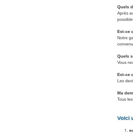
Quels d
Après av
possible
Est-ce q
Notre ga
convenus
Quels s
Vous re
Est-ce 
Les devi
Ma dema
Tous les
Voici 
e