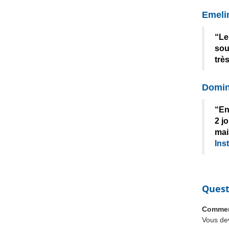
Emeli
“Le
sou
trè
Domin
“En
2 j
mai
Ins
Quest
Comment
Vous dev