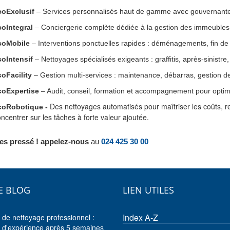
coExclusif
– Services personnalisés haut de gamme avec gouvernante a
coIntegral
– Conciergerie complète dédiée à la gestion des immeubles ré
coMobile
– Interventions ponctuelles rapides : déménagements, fin de
coIntensif
– Nettoyages spécialisés exigeants : graffitis, après-sinist
coFacility
– Gestion multi-services : maintenance, débarras, gestion de
coExpertise
– Audit, conseil, formation et accompagnement pour optimi
Des nettoyages automatisés pour maîtriser les coûts, re
coRobotique -
ncentrer sur les tâches à forte valeur ajoutée.
es pressé ! appelez-nous
au
024 425 30 00
E BLOG
LIEN UTILES
Index A-Z
 de nettoyage professionnel :
r d'expérience après 5 semaines