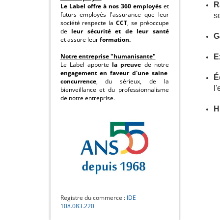
R
Le Label offre à nos 360 employés
et
futurs employés l'assurance que leur
s
société respecte la
CCT
, se préoccupe
de
leur sécurité et de leur santé
G
et assure leur
formation.
Notre entreprise "humanisante"
E
Le Label apporte
la preuve
de notre
engagement en faveur d'une saine
É
concurrence
, du sérieux, de la
l
bienveillance et du professionnalisme
de notre entreprise.
H
Registre du commerce :
IDE
108.083.220