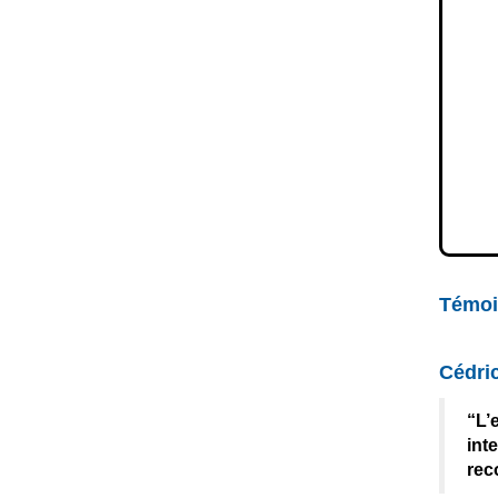
Témoi
Cédri
“L’
int
rec