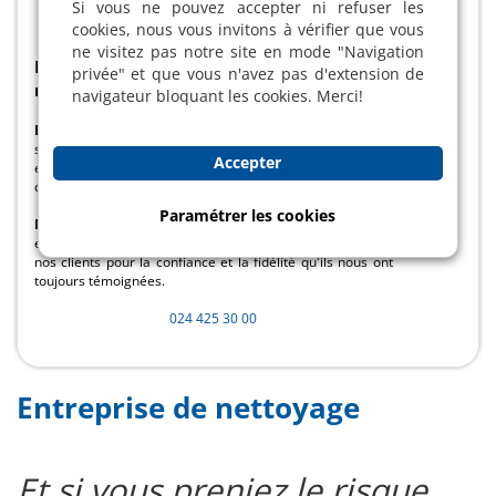
Si vous ne pouvez accepter ni refuser les
cookies, nous vous invitons à vérifier que vous
ne visitez pas notre site en mode "Navigation
Nous sommes fiers et heureux d'avoir fêté
privée" et que vous n'avez pas d'extension de
nos
55 ans !
navigateur bloquant les cookies. Merci!
En effet, eco2net SA existe depuis 1968
, gage de
sérieux et de professionnalisme. Chaque jour, nous
Accepter
exerçons notre activité dans le but précis de satisfaire nos
clients.
Paramétrer les cookies
Nous remercions
nos 360 collaborateurs pour leur
engagement tout au long de ces années et merci à tous
nos clients pour la confiance et la fidélité qu'ils nous ont
toujours témoignées.
024 425 30 00
Entreprise de nettoyage
Et si vous preniez le risque