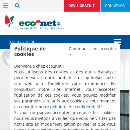
DEVIS GRATUIT
CONNEXION
024 425 30 00
Politique de
Continuer sans accepter
cookies
>
Bienvenue chez eco2net !
Nous utilisons des cookies et des outils d’analyse
pour mesurer notre audience et optimiser notre
site web afin d’améliorer votre expérience. En
consultant notre site Internet, vous acceptez
l’utilisation de ces cookies. Vous pouvez modifier
vos paramètres relatifs aux cookies à tout moment
et consulter notre
politique de confidentialité
.
Si vous ne pouvez accepter ni refuser les cookies,
ecoEntretien
nous vous invitons à vérifier que vous ne visitez pas
Abonnement de nettoyage
notre site en mode "Navigation privée" et que vous
n'avez pas d'extension de navigateur bloquant les