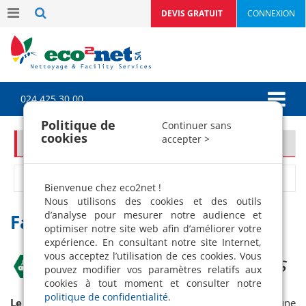
DEVIS GRATUIT
CONNEXION
024 425 30 00
Politique de
Continuer sans
cookies
accepter >
Facility management
Homme à tout faire
Bienvenue chez eco2net !
Nous utilisons des cookies et des outils
d’analyse pour mesurer notre audience et
Facility management
optimiser notre site web afin d’améliorer votre
expérience. En consultant notre site Internet,
vous acceptez l’utilisation de ces cookies. Vous
De multiples prestations
pouvez modifier vos paramètres relatifs aux
cookies à tout moment et consulter notre
politique de confidentialité
.
Le Facility Management
(facilité d’organisation) est une