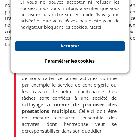
Si vous ne pouvez accepter ni refuser les
nouvelle branche dans laquelle se spécialisent de plus en
cookies, nous vous invitons à vérifier que vous
plus de sociétés de nettoyage en Suisse. Existant déjà en
ne visitez pas notre site en mode "Navigation
France et aux États-Unis depuis le début des années 80, ce
privée" et que vous n'avez pas d'extension de
nouveau type de service est dédié principalement aux
navigateur bloquant les cookies. Merci!
entreprises pour leur permettre de se concentrer sur leur
corps de métier en se déchargeant d’un certain nombre de
tâches.
Accepter
Paramétrer les cookies
Un nombre croissant d’entreprises
choisissent
aujourd’hui d’externaliser ou
de sous-traiter certaines activités comme
par exemple le service de conciergerie ou
les travaux de petite maintenance. Ces
tâches sont confiées à une société de
nettoyage
à même de proposer des
prestations multiples
. Celle-ci doit être
en mesure d’assurer l’ensemble des
activités dont l’entreprise veut se
déresponsabiliser dans son quotidien.