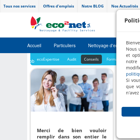
Tous nos services
Offres d'emplois
Notre BLOG
Nos Actualités
Polit
Bienve
Accueil
Particuliers
Nettoyage d'entretien
Nous u
et opt
ecoExpertise
Audit
Conseils
Formation
Job
notre 
modifi
politi
Cons
Si vou
que vo
n'avez
Nos spé
Merci de bien vouloir
matière
remplir dans son entier le