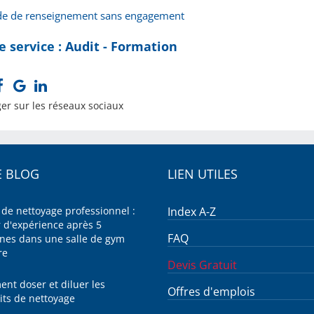
 de renseignement sans engagement
e service :
Audit
-
Formation
er sur les réseaux sociaux
 BLOG
LIEN UTILES
 de nettoyage professionnel :
Index A-Z
r d'expérience après 5
FAQ
nes dans une salle de gym
re
Devis Gratuit
nt doser et diluer les
Offres d'emplois
its de nettoyage