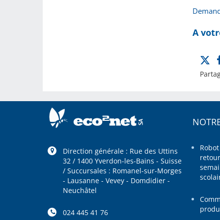
Demande
A votr
Partag
NOTRE
Robot
Direction générale : Rue des Uttins
retou
32 / 1400 Yverdon-les-Bains - Suisse
semai
/ Succursales : Romanel-sur-Morges
scolai
- Lausanne - Vevey - Domdidier -
Neuchâtel
Comme
produ
024 445 41 76