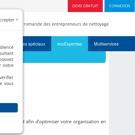
DEVIS GRATUIT
CONNEXION
ccepter >
- Fédération romande des entrepreneurs de nettoyage
Nettoyages spéciaux
ecoExpertise
Multiservices
udience
sultant
 pouvez
r notre
érifier
ue vous
t
ompagnent afin d'optimiser votre organisation en