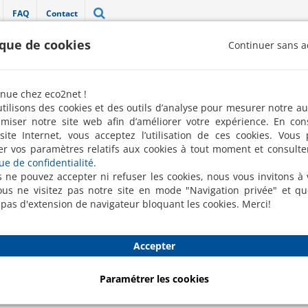
FAQ
Contact
ique de cookies
Continuer sans a
"Label 100 % pro" décerné par la FREN 
nue chez eco2net !
Robots de nettoyage
Nettoyage ponctuel
Conciergerie
tilisons des cookies et des outils d’analyse pour mesurer notre a
imiser notre site web afin d’améliorer votre expérience. En con
site Internet, vous acceptez l’utilisation de ces cookies. Vous
er vos paramètres relatifs aux cookies à tout moment et consulte
que de confidentialité
.
eils
s ne pouvez accepter ni refuser les cookies, nous vous invitons à v
us ne visitez pas notre site en mode "Navigation privée" et q
 pas d'extension de navigateur bloquant les cookies. Merci!
Conseils & Accompagnemen
Accepter
cialistes évaluent vos besoins, vous conseillent
et vous acc
Paramétrer les cookies
 de nettoyage.