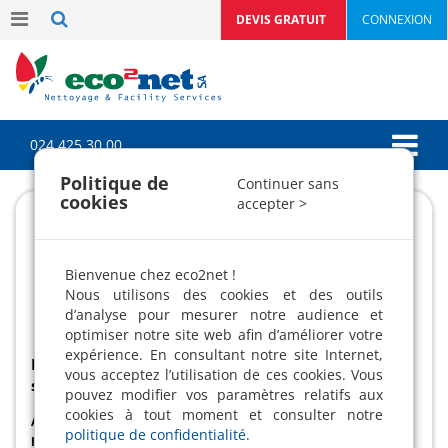
DEVIS GRATUIT
CONNEXION
024 425 30 00
Politique de
Continuer sans
cookies
accepter >
Bienvenue chez eco2net !
Nous utilisons des cookies et des outils
d’analyse pour mesurer notre audience et
optimiser notre site web afin d’améliorer votre
expérience. En consultant notre site Internet,
Passez au nettoyage écologique sans
vous acceptez l’utilisation de ces cookies. Vous
surcoût avec ecoNettoyage !
pouvez modifier vos paramètres relatifs aux
cookies à tout moment et consulter notre
Attentif à la politique du développement durable et
politique de confidentialité
.
plus particulièrement à la pollution