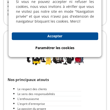
Si vous ne pouvez accepter ni refuser les
environnementale,
eco2net, entreprise de nettoyage
écologique, participe activement, aussi bien en amont
cookies, nous vous invitons à vérifier que vous
qu'en aval, à la protection de l’environnement au cours de
ne visitez pas notre site en mode "Navigation
l’exercice de son activité de nettoyage.
privée" et que vous n'avez pas d'extension de
navigateur bloquant les cookies. Merci!
Accepter
Paramétrer les cookies
Nos principaux atouts
Le respect des clients
Le sens des responsabilités
L'enthousiasme
L'esprit d'entreprise
La passion du propre