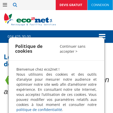
DEVIS GRATUIT
CONNEXION
024 425 30 00
Politique de
Continuer sans
cookies
accepter >
Les métiers du nettoyage
description
Bienvenue chez eco2net !
Nous utilisons des cookies et des outils
Un bon plan pour ton
d’analyse pour mesurer notre audience et
optimiser notre site web afin d’améliorer votre
expérience. En consultant notre site Internet,
avenir !
vous acceptez l’utilisation de ces cookies. Vous
pouvez modifier vos paramètres relatifs aux
cookies à tout moment et consulter notre
politique de confidentialité
.
Agent(e) de propreté auxiliaire