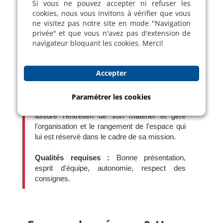
Si vous ne pouvez accepter ni refuser les
cookies, nous vous invitons à vérifier que vous
ne visitez pas notre site en mode "Navigation
L'agent (ou l'agente) de propreté auxiliaire
privée" et que vous n'avez pas d'extension de
navigateur bloquant les cookies. Merci!
maîtrise
et exécute les travaux d'entretien
courants (lavage, séchage, spray, lustrage...)
à partir des consignes, des méthodes de
Accepter
travail et des règles de sécurité qui lui sont
données.
Il utilise les machines,
le matériel
et les produits de nettoyage qui lui sont
Paramétrer les cookies
indiqués par le personnel d'encadrement. Il
assure l'entretien de son matériel et gère
l'organisation et le rangement de l'espace qui
lui est réservé dans le cadre de sa mission.
Qualités requises :
Bonne présentation,
esprit d'équipe, autonomie, respect des
consignes.