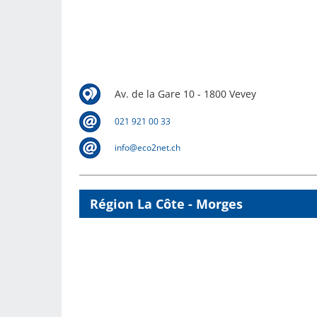
Av. de la Gare 10 - 1800 Vevey
021 921 00 33
info@eco2net.ch
Région La Côte - Morges