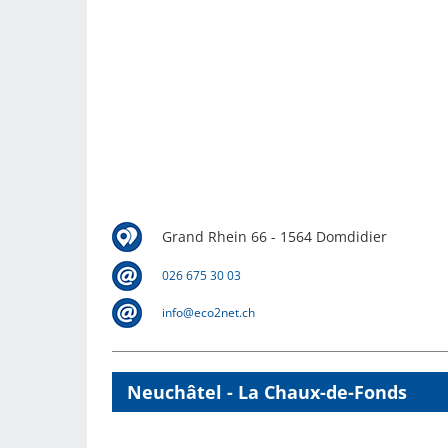
Grand Rhein 66 - 1564 Domdidier
026 675 30 03
info@eco2net.ch
Neuchâtel - La Chaux-de-Fonds