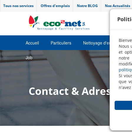
Tous nos services
Offres d'emplois
Notre BLOG
Nos Actualités
Polit
Bienve
Accueil
Particuliers
Nettoyage d'entretien
Nous u
et opt
Job
notre 
modifi
politi
Si vou
que vo
Contact & Adresse
n'avez