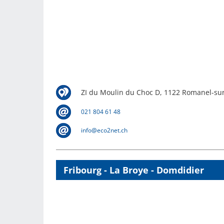
ZI du Moulin du Choc D, 1122 Romanel-su
021 804 61 48
info@eco2net.ch
Fribourg - La Broye - Domdidier