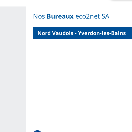
Nos
Bureaux
eco2net SA
Nord Vaudois - Yverdon-les-Bains