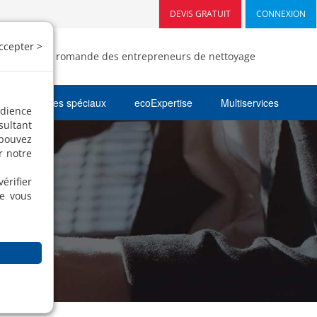
DEVIS GRATUIT
CONNEXION
ccepter >
- Fédération romande des entrepreneurs de nettoyage
Nettoyages spéciaux
ecoExpertise
Multiservices
udience
sultant
 pouvez
r notre
érifier
ue vous