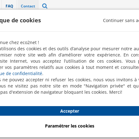
FAQ
Contact
ique de cookies
Continuer sans a
"Label 100 % pro" décerné par la FREN 
nue chez eco2net !
Robots de nettoyage
Nettoyage ponctuel
Conciergerie
tilisons des cookies et des outils d’analyse pour mesurer notre a
imiser notre site web afin d’améliorer votre expérience. En con
site Internet, vous acceptez l’utilisation de ces cookies. Vous
er vos paramètres relatifs aux cookies à tout moment et consulte
que de confidentialité
.
s ne pouvez accepter ni refuser les cookies, nous vous invitons à v
us ne visitez pas notre site en mode "Navigation privée" et q
 pas d'extension de navigateur bloquant les cookies. Merci!
Accepter
Paramétrer les cookies