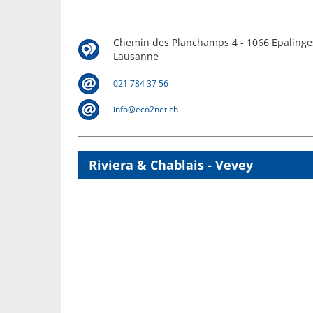
Chemin des Planchamps 4 - 1066 Epalinge
Lausanne
021 784 37 56
info@eco2net.ch
Riviera & Chablais - Vevey