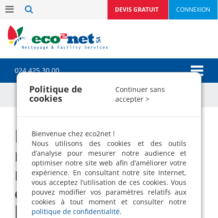
DEVIS GRATUIT
CONNEXION
024 425 30 00
Politique de
Continuer sans
cookies
accepter >
Notre entreprise de
Bienvenue chez eco2net !
Nous utilisons des cookies et des outils
nettoyage eco2net se
d’analyse pour mesurer notre audience et
optimiser notre site web afin d’améliorer votre
retrouve «entreprise
expérience. En consultant notre site Internet,
vous acceptez l’utilisation de ces cookies. Vous
du mois» dans
pouvez modifier vos paramètres relatifs aux
cookies à tout moment et consulter notre
l’ADNV !
politique de confidentialité
.