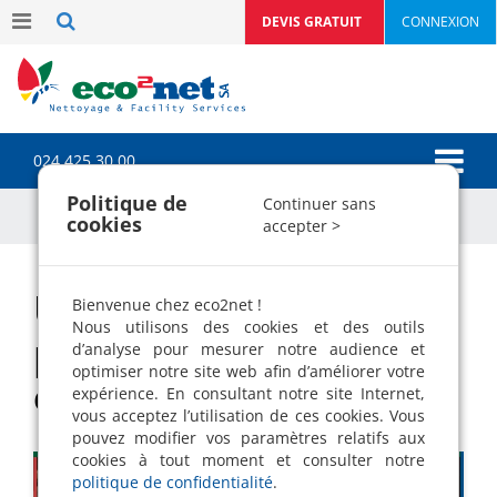
DEVIS GRATUIT
CONNEXION
024 425 30 00
Politique de
Continuer sans
cookies
accepter >
Un moment partagé
Bienvenue chez eco2net !
Nous utilisons des cookies et des outils
pour clore l’année,
d’analyse pour mesurer notre audience et
optimiser notre site web afin d’améliorer votre
ensemble
expérience. En consultant notre site Internet,
vous acceptez l’utilisation de ces cookies. Vous
pouvez modifier vos paramètres relatifs aux
cookies à tout moment et consulter notre
politique de confidentialité
.