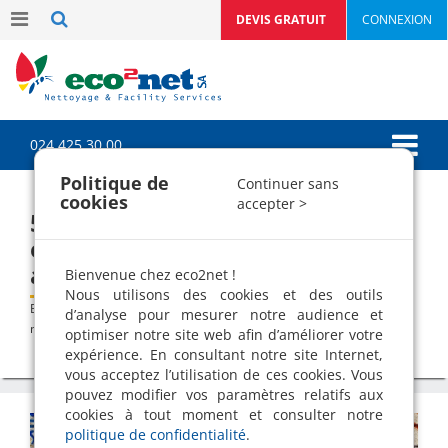
DEVIS GRATUIT
CONNEXION
024 425 30 00
Politique de
Continuer sans
cookies
accepter >
5 façons efficaces pour effacer
et nettoyer un graffiti ou tags
avec un karcher !
Bienvenue chez eco2net !
Nous utilisons des cookies et des outils
>
>
Blog
Communication du mois
5 façons efficaces pour effacer et
d’analyse pour mesurer notre audience et
nettoyer un graffiti ou tags avec un karcher !
optimiser notre site web afin d’améliorer votre
expérience. En consultant notre site Internet,
vous acceptez l’utilisation de ces cookies. Vous
pouvez modifier vos paramètres relatifs aux
cookies à tout moment et consulter notre
politique de confidentialité
.