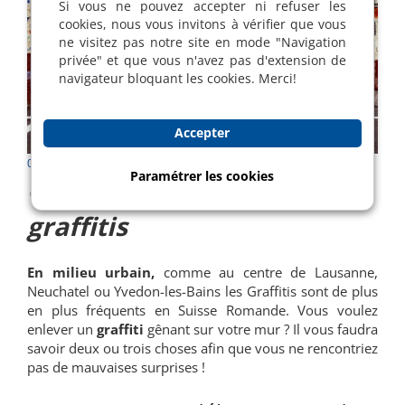
Si vous ne pouvez accepter ni refuser les
cookies, nous vous invitons à vérifier que vous
ne visitez pas notre site en mode "Navigation
privée" et que vous n'avez pas d'extension de
navigateur bloquant les cookies. Merci!
Accepter
05 Jun 2019 |
Communication du mois
| Patrick Mermoud
Paramétrer les cookies
Comment venir à bout des
graffitis
En milieu urbain,
comme au centre de Lausanne,
Neuchatel ou Yvedon-les-Bains les Graffitis sont de plus
en plus fréquents en Suisse Romande. Vous voulez
enlever un
graffiti
gênant sur votre mur ? Il vous faudra
savoir deux ou trois choses afin que vous ne rencontriez
pas de mauvaises surprises !