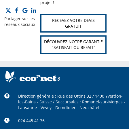
projet !
Partager sur les
RECEVEZ VOTRE DEVIS
réseaux sociaux
GRATUIT
DÉCOUVREZ NOTRE GARANTIE
"SATISFAIT OU REFAIT"
Direction générale : Rue des Uttins 32 / 1400 Yverdon-
les-Bains - Suisse / Succursales : Romanel-sur-Morges -
Lausanne - Vevey - Domdidier - Neuchâtel
024 445 41 76