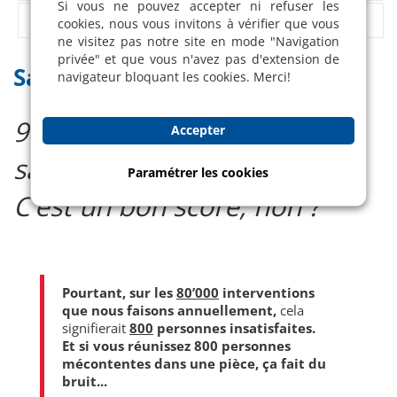
Si vous ne pouvez accepter ni refuser les
Sécurité au travail
cookies, nous vous invitons à vérifier que vous
ne visitez pas notre site en mode "Navigation
privée" et que vous n'avez pas d'extension de
Satisfait ou refait
navigateur bloquant les cookies. Merci!
99% de notre clientèle est
Accepter
satisfaite de nos services.
Paramétrer les cookies
C’est un bon score, non ?
Pourtant, sur les
80’000
interventions
que nous faisons annuellement,
cela
signifierait
800
personnes insatisfaites.
Et si vous réunissez 800 personnes
mécontentes dans une pièce, ça fait du
bruit...