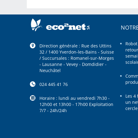
NOTRE
Robot
Direction générale : Rue des Uttins
retou
32 / 1400 Yverdon-les-Bains - Suisse
semai
/ Succursales : Romanel-sur-Morges
scolai
- Lausanne - Vevey - Domdidier -
Neuchâtel
Comme
produ
024 445 41 76
Les 4 
Horaire : lundi au vendredi 7h30 -
un ne
12h00 et 13h00 - 17h00 Exploitation
cercl
7/7 - 24h/24h