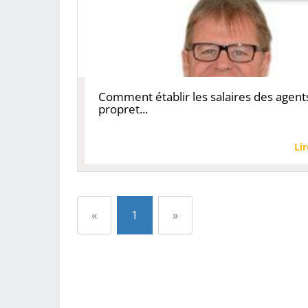
Comment établir les salaires des agent
propret...
Lir
Précédent
Suivant
«
1
»