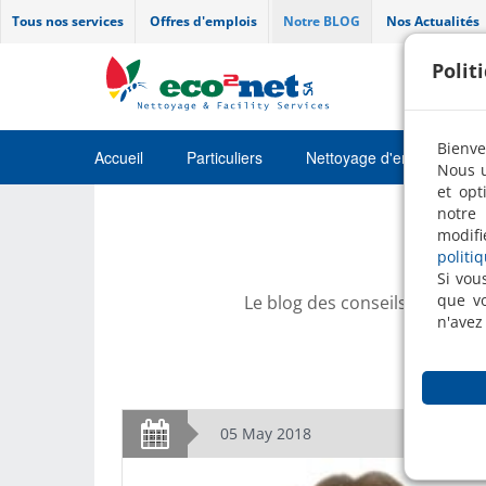
Tous nos services
Offres d'emplois
Notre BLOG
Nos Actualités
Polit
Bienve
Accueil
Particuliers
Nettoyage d'entretien
Nous u
et opt
Job
notre 
modifi
politi
Si vou
que vo
Le blog des conseils pertinen
n'avez
05 May 2018