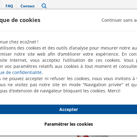
FAQ
Contact
ique de cookies
Continuer sans a
"Label 100 % pro" décerné par la FREN 
nue chez eco2net !
Robots de nettoyage
Nettoyage ponctuel
Conciergerie
tilisons des cookies et des outils d’analyse pour mesurer notre a
imiser notre site web afin d’améliorer votre expérience. En con
site Internet, vous acceptez l’utilisation de ces cookies. Vous
Entreprise de nettoyage "Le Blog"
er vos paramètres relatifs aux cookies à tout moment et consulte
que de confidentialité
.
Simplifiez vous le quotidien !
s ne pouvez accepter ni refuser les cookies, nous vous invitons à v
us ne visitez pas notre site en mode "Navigation privée" et q
ts pour entretenir ses locaux, faire des économies, trouver
 pas d'extension de navigateur bloquant les cookies. Merci!
pratiques.
Accepter
05 Oct 2017
Paramétrer les cookies