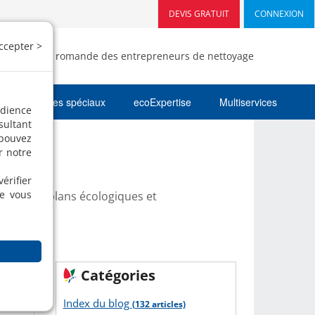
DEVIS GRATUIT
CONNEXION
ccepter >
- Fédération romande des entrepreneurs de nettoyage
Nettoyages spéciaux
ecoExpertise
Multiservices
udience
sultant
 pouvez
r notre
érifier
ue vous
 des bons plans écologiques et
Catégories
Index du blog
(132 articles)