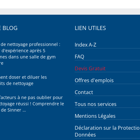
 BLOG
LIEN UTILES
 de nettoyage professionnel :
Index A-Z
r d'expérience après 5
FAQ
nes dans une salle de gym
re
Devis Gratuit
nt doser et diluer les
Offres d'emplois
its de nettoyage
Contact
facteurs à ne pas oublier pour
ttoyage réussi ! Comprendre le
Tous nos services
e de Sinner …
Mentions Légales
Déclaration sur la Protecti
Données