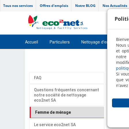
Tous nos services
Offres d'emplois
Notre BLOG
Nos Actualités
Polit
Bienve
Accueil
Particuliers
Nettoyage d'entretien
Nous u
et opt
Job
notre 
modifi
politi
Si vou
FAQ
Fem
que vo
n'avez
Questions fréquentes concernant
Voici l
notre société de nettoyage
eco2net SA
Femme de ménage
Le service eco2net SA