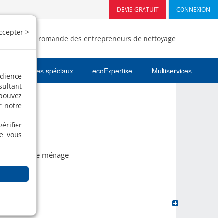
DEVIS GRATUIT
CONNEXION
ccepter >
- Fédération romande des entrepreneurs de nettoyage
Nettoyages spéciaux
ecoExpertise
Multiservices
udience
sultant
 pouvez
r notre
érifier
ue vous
des femmes de ménage