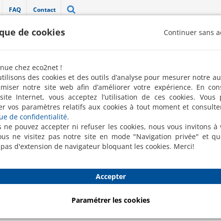
FAQ
Contact
ique de cookies
Continuer sans a
"Label 100 % pro" décerné par la FREN 
nue chez eco2net !
Robots de nettoyage
Nettoyage ponctuel
Conciergerie
tilisons des cookies et des outils d’analyse pour mesurer notre a
imiser notre site web afin d’améliorer votre expérience. En con
site Internet, vous acceptez l’utilisation de ces cookies. Vous
er vos paramètres relatifs aux cookies à tout moment et consulte
que de confidentialité
.
s ne pouvez accepter ni refuser les cookies, nous vous invitons à v
me de ménage
us ne visitez pas notre site en mode "Navigation privée" et q
 pas d'extension de navigateur bloquant les cookies. Merci!
es questions fréquemment posées concernant les interventions 
Accepter
Paramétrer les cookies