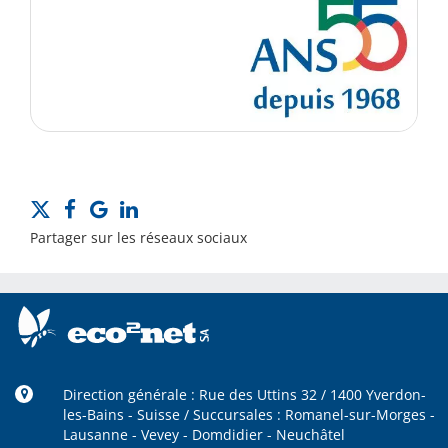
Partager sur les réseaux sociaux
Direction générale : Rue des Uttins 32 / 1400 Yverdon-
les-Bains - Suisse / Succursales : Romanel-sur-Morges -
Lausanne - Vevey - Domdidier - Neuchâtel