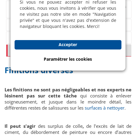
Si vous ne pouvez accepter ni refuser les
Lavage, grattage et dégraissage des portes, des fenêtres
cookies, nous vous invitons à vérifier que vous
et des vitres
ne visitez pas notre site en mode "Navigation
privée" et que vous n'avez pas d'extension de
Désinfection des sanitaires et des cuisines
navigateur bloquant les cookies. Merci!
Dépoussiérage et aspiration des micro-résidus
Accepter
Finitions diverses
Paramétrer les cookies
Finitions diverses
Les finitions ne sont pas négligeables et nos experts ne
lésinent pas sur cette tâche
qui consiste à enlever
soigneusement, et jusque dans le moindre détail, les
différentes restes de salissures sur les
surfaces à nettoyer
.
Il peut s'agir
des surplus de colle
,
de l’excès de lait de
ciment, du débordement de peinture ou encore d’autres