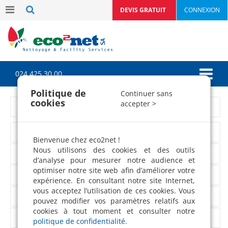
DEVIS GRATUIT
CONNEXION
024 425 30 00
Politique de
Continuer sans
cookies
accepter >
Nettoyage de fin de chantier
Pourquoi un nettoyage de fin de chantier ?
Bienvenue chez eco2net !
Nous utilisons des cookies et des outils
Le nettoyage de fin de chantier en deux étapes !
d’analyse pour mesurer notre audience et
optimiser notre site web afin d’améliorer votre
Prestations comprise
expérience. En consultant notre site Internet,
vous acceptez l’utilisation de ces cookies. Vous
Débarrassage et évacuation des déchets et résidus
pouvez modifier vos paramètres relatifs aux
cookies à tout moment et consulter notre
Remise en état des sols, des murs et des plafonds
politique de confidentialité
.