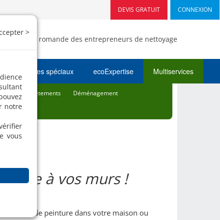
DEVIS GRATUIT
CONNEXION
ccepter >
- Fédération romande des entrepreneurs de nettoyage
Nettoyages spéciaux
ecoExpertise
Multiservices
udience
sultant
tériaux et Revêtements
Déménagement
 pouvez
r notre
érifier
ue vous
style à vos murs !
retouches de peinture dans votre maison ou