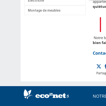
Electricité
appartem
quiétu
Montage de meubles
Notre bu
bien fa
Conta
Partag
NOTRE