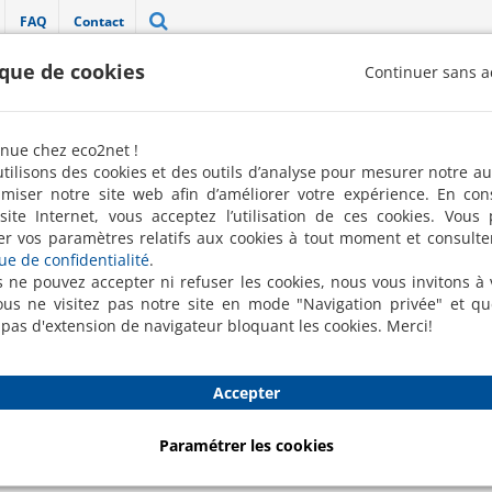
FAQ
Contact
ique de cookies
Continuer sans a
"Label 100 % pro" décerné par la FREN 
nue chez eco2net !
Robots de nettoyage
Nettoyage ponctuel
Conciergerie
tilisons des cookies et des outils d’analyse pour mesurer notre a
imiser notre site web afin d’améliorer votre expérience. En con
hets
Désinfection
Désinsectisation & dératisation
Protection des Ma
site Internet, vous acceptez l’utilisation de ces cookies. Vous
er vos paramètres relatifs aux cookies à tout moment et consulte
dorisation
Nettoyage automobile
que de confidentialité
.
s ne pouvez accepter ni refuser les cookies, nous vous invitons à v
us ne visitez pas notre site en mode "Navigation privée" et q
ture
 pas d'extension de navigateur bloquant les cookies. Merci!
Un coup de neuf, un nouveau 
Accepter
Paramétrer les cookies
 avez besoin d’une personne ou d’une équipe pour accomplir des 