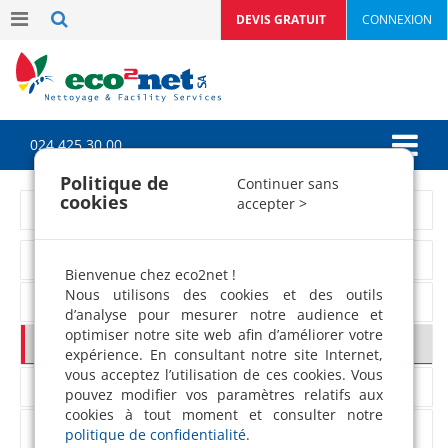
DEVIS GRATUIT
CONNEXION
024 425 30 00
Politique de
Continuer sans
cookies
accepter >
Menu travaux
Peinture
Bienvenue chez eco2net !
Nous utilisons des cookies et des outils
Maçonnerie
d’analyse pour mesurer notre audience et
optimiser notre site web afin d’améliorer votre
Sanitaire
expérience. En consultant notre site Internet,
vous acceptez l’utilisation de ces cookies. Vous
Electricité
pouvez modifier vos paramètres relatifs aux
cookies à tout moment et consulter notre
Montage de meubles
politique de confidentialité
.