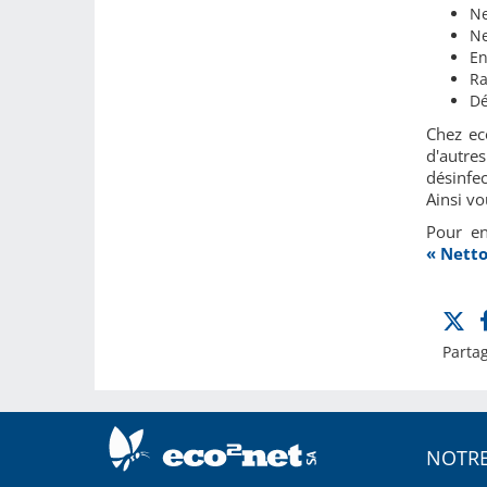
Ne
Ne
En
Ra
Dé
Chez ec
d'autre
désinfec
Ainsi vo
Pour e
« Netto
Partag
NOTRE