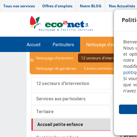
Tous nos services
Offres d'emplois
Notre BLOG
Nos Actualités
Polit
Bienve
Accueil
Particuliers
Nettoyage d'entretien
Nous u
et opt
Nettoyage d'entretien
12 secteurs d'intervention
Le
Job
notre 
modifi
Nettoyage de garderies
Centre commerciaux
politi
Si vou
12 secteurs d'intervention
que vo
Nett
n'avez
Services aux particuliers
Entr
Tertiaire
Accueil petite enfance
Les
crè
y
proli