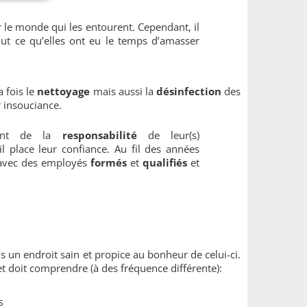
r le monde qui les entourent. Cependant, il
out ce qu’elles ont eu le temps d’amasser
 fois le
nettoyage
mais aussi la
désinfection
des
r insouciance.
vent de la
responsabilité
de leur(s)
 il place leur confiance. Au fil des années
 avec des employés
formés
et
qualifiés
et
s un endroit sain et propice au bonheur de celui-ci.
t doit comprendre (à des fréquence différente):
s