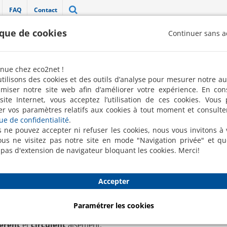
FAQ
Contact
ique de cookies
Continuer sans a
"Label 100 % pro" décerné par la FREN 
nue chez eco2net !
Robots de nettoyage
Nettoyage ponctuel
Conciergerie
tilisons des cookies et des outils d’analyse pour mesurer notre a
imiser notre site web afin d’améliorer votre expérience. En con
 contrat d'entretien
Nos moyens
Horaire & Fréquence
Fourniture d'
site Internet, vous acceptez l’utilisation de ces cookies. Vous
er vos paramètres relatifs aux cookies à tout moment et consulte
que de confidentialité
.
s ne pouvez accepter ni refuser les cookies, nous vous invitons à v
us ne visitez pas notre site en mode "Navigation privée" et q
oyage de garderies (12 secteurs)
 pas d'extension de navigateur bloquant les cookies. Merci!
e jouets et bactéries
Accepter
Paramétrer les cookies
ches
,
nurseries
et
garderies
sont les repèrent idéaux pour les c
fèrent
et
circulent
aisément.