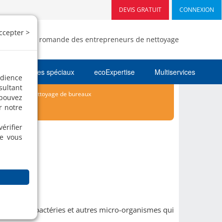
DEVIS GRATUIT
CONNEXION
ccepter >
- Fédération romande des entrepreneurs de nettoyage
Nettoyages spéciaux
ecoExpertise
Multiservices
udience
sultant
hygiène
Nettoyage de bureaux
 pouvez
r notre
érifier
ue vous
olonies de bactéries et autres micro-organismes qui