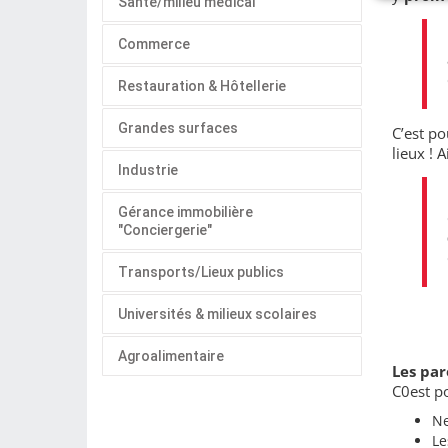
Santé/milieu médical
Commerce
Restauration & Hôtellerie
Grandes surfaces
C’est p
lieux ! 
Industrie
Gérance immobilière
"Conciergerie"
Transports/Lieux publics
Universités & milieux scolaires
Agroalimentaire
Les par
C0est p
Ne
Le