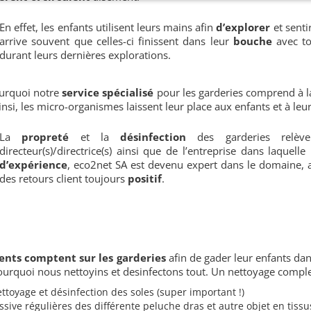
En effet, les enfants utilisent leurs mains afin
d’explorer
et senti
arrive souvent que celles-ci finissent dans leur
bouche
avec t
durant leurs dernières explorations.
ourquoi notre
service spécialisé
pour les garderies comprend à la
Ainsi, les micro-organismes laissent leur place aux enfants et à leu
La
propreté
et la
désinfection
des garderies relè
directeur(s)/directrice(s) ainsi que de l’entreprise dans laquelle
d’expérience
, eco2net SA est devenu expert dans le domaine,
des retours client toujours
positif
.
ents comptent sur les garderies
afin de gader leur enfants dan
ourquoi nous nettoyins et desinfectons tout. Un nettoyage comple
ttoyage et désinfection des soles (super important !)
ssive régulières des différente peluche dras et autre objet en tissu