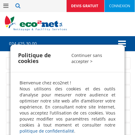
DEVIS GRATUIT
CONNEXION
024 425 30 00
Politique de
Continuer sans
cookies
accepter >
12 secteurs d'intervention
Services aux particuliers
Bienvenue chez eco2net !
Nous utilisons des cookies et des outils
Tertiaire
d’analyse pour mesurer notre audience et
optimiser notre site web afin d’améliorer votre
Accueil petite enfance
expérience. En consultant notre site Internet,
vous acceptez l’utilisation de ces cookies. Vous
Santé/milieu médical
pouvez modifier vos paramètres relatifs aux
cookies à tout moment et consulter notre
Commerce
politique de confidentialité
.