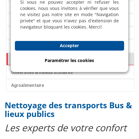
Si vous ne pouvez accepter ni refuser les
Restauration & Hôtellerie
cookies, nous vous invitons à vérifier que vous
ne visitez pas notre site en mode "Navigation
Grandes surfaces
privée" et que vous n'avez pas d'extension de
navigateur bloquant les cookies. Merci!
Industrie
Accepter
Gérance immobilière "Conciergerie"
Transports/Lieux publics
Paramétrer les cookies
Universités & milieux scolaires
Agroalimentaire
Nettoyage des transports Bus &
lieux publics
Les experts de votre confort