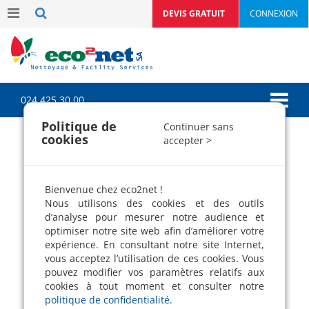
DEVIS GRATUIT
CONNEXION
024 425 30 00
Politique de
Continuer sans
cookies
accepter >
LES ACTUALITÉS DE
NOTRE SOCIÉTÉ DE
PROPRETÉ
Bienvenue chez eco2net !
Nous utilisons des cookies et des outils
Découvrez toutes les actualités
d’analyse pour mesurer notre audience et
optimiser notre site web afin d’améliorer votre
d'eco2net SA
expérience. En consultant notre site Internet,
Notre entreprise de nettoyage écologique,
vous acceptez l’utilisation de ces cookies. Vous
partage avec ses chers clients ses dernières
pouvez modifier vos paramètres relatifs aux
nouvelles
cookies à tout moment et consulter notre
politique de confidentialité
.