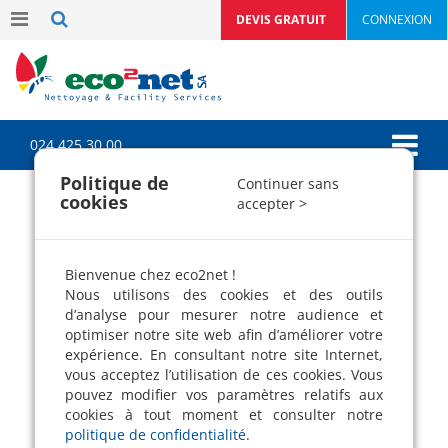
DEVIS GRATUIT
CONNEXION
024 425 30 00
Politique de
Continuer sans
cookies
accepter >
LES ACTUALITÉS DE
NOTRE SOCIÉTÉ DE
PROPRETÉ
Bienvenue chez eco2net !
Nous utilisons des cookies et des outils
Découvrez toutes les actualités
d’analyse pour mesurer notre audience et
optimiser notre site web afin d’améliorer votre
d'eco2net SA
expérience. En consultant notre site Internet,
Notre entreprise de nettoyage écologique,
vous acceptez l’utilisation de ces cookies. Vous
partage avec ses chers clients ses dernières
pouvez modifier vos paramètres relatifs aux
nouvelles
cookies à tout moment et consulter notre
politique de confidentialité
.