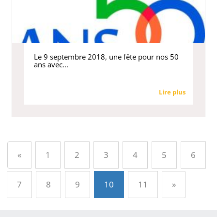
Le 9 septembre 2018, une fête pour nos 50
ans avec...
Lire plus
Précédent
«
1
2
3
4
5
6
Suivant
7
8
9
10
11
»