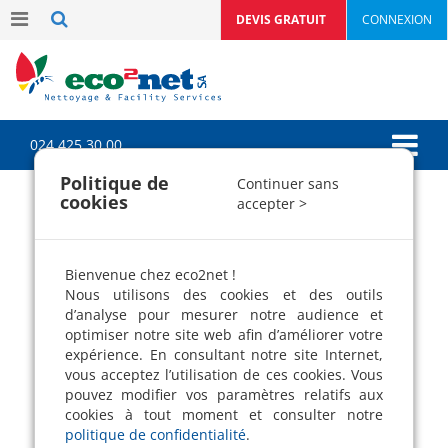
DEVIS GRATUIT
CONNEXION
024 425 30 00
Politique de
Continuer sans
cookies
accepter >
LES ACTUALITÉS DE
NOTRE SOCIÉTÉ DE
PROPRETÉ
Bienvenue chez eco2net !
Nous utilisons des cookies et des outils
Découvrez toutes les actualités
d’analyse pour mesurer notre audience et
optimiser notre site web afin d’améliorer votre
d'eco2net SA
expérience. En consultant notre site Internet,
Notre entreprise de nettoyage écologique,
vous acceptez l’utilisation de ces cookies. Vous
partage avec ses chers clients ses dernières
pouvez modifier vos paramètres relatifs aux
nouvelles
cookies à tout moment et consulter notre
politique de confidentialité
.