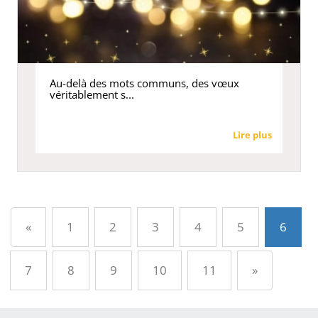
Au-delà des mots communs, des vœux
véritablement s...
Lire plus
Précédent
«
1
2
3
4
5
6
Suivant
7
8
9
10
11
»