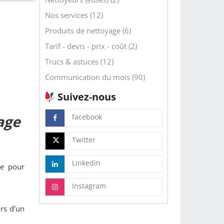
Nos services (12)
Produits de nettoyage (6)
Tarif - devis - prix - coût (2)
Trucs & astuces (12)
Communication du mois (90)
Suivez-nous
yage
facebook
Twitter
Linkedin
de pour
Instagram
ors d'un