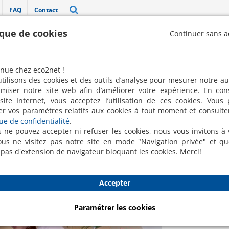
FAQ
Contact
ique de cookies
Continuer sans a
"Label 100 % pro" décerné par la FREN 
nue chez eco2net !
Robots de nettoyage
Nettoyage ponctuel
Conciergerie
tilisons des cookies et des outils d’analyse pour mesurer notre a
imiser notre site web afin d’améliorer votre expérience. En con
site Internet, vous acceptez l’utilisation de ces cookies. Vous
t le nettoyage de fin de bail
er vos paramètres relatifs aux cookies à tout moment et consulte
Bl
que de confidentialité
.
net
s ne pouvez accepter ni refuser les cookies, nous vous invitons à v
us ne visitez pas notre site en mode "Navigation privée" et q
 pas d'extension de navigateur bloquant les cookies. Merci!
Accepter
Paramétrer les cookies