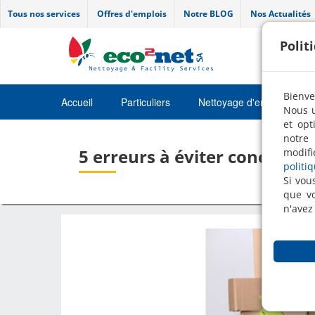
Tous nos services
Offres d'emplois
Notre BLOG
Nos Actualités
Polit
Bienve
Accueil
Particuliers
Nettoyage d'entretien
Nous u
et opt
Job
notre 
5 erreurs à éviter concernan
modifi
politi
Si vou
que vo
n'avez