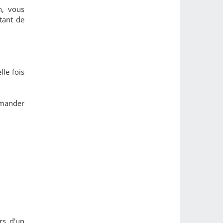
n, vous
tant de
le fois
emander
rs d'un