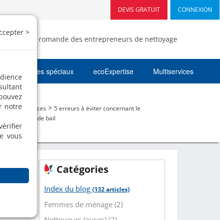
DEVIS GRATUIT
CONNEXION
ccepter >
- Fédération romande des entrepreneurs de nettoyage
Nettoyages spéciaux
ecoExpertise
Multiservices
udience
sultant
 pouvez
r notre
>
>
og
Nos services
5 erreurs à éviter concernant le
toyage de fin de bail
érifier
ue vous
Catégories
Index du blog
(132 articles)
Femmes de ménage (2)
Nettoyeurs (euses) (2)