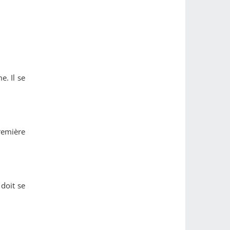
e. Il se
remière
 doit se