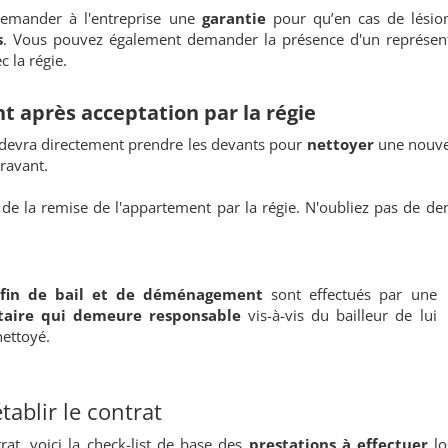
e demander à l'entreprise une
garantie
pour qu’en cas de lésio
s
. Vous pouvez également demander la présence d'un représen
 la régie.
t après acceptation par la régie
se devra directement prendre les devants pour
nettoyer
une nouvel
ravant.
n
de la remise de l'appartement par la régie. N'oubliez pas de d
fin de bail et de
déménagement
sont effectués par une
taire qui demeure
responsable
vis-à-vis du bailleur de lui
ettoyé.
tablir le contrat
at, voici la check-list de base des
prestations à effectuer
lo