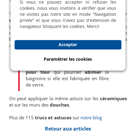
Si vous ne pouvez accepter ni refuser les
cookies, nous vous invitons à vérifier que vous
Tout d'abord, nettoyez la
baignoire
selon votre
ne visitez pas notre site en mode "Navigation
méthode
habituelle
. Dès qu'elle est sèche, appliquez
privée" et que vous n'avez pas d'extension de
navigateur bloquant les cookies. Merci!
une couche de
cire de voiture
autour du bain
seulement. Ceci conservera l'état actuel de votre
baignoire tout en la rendant beaucoup plus
facile
à
Accepter
nettoyer par la suite !
Paramétrer les cookies
Surtout, n'utilisez pas de
nettoyant
pour
four
qui pourrait
abîmer
la
baignoire si elle est fabriquée en fibre
de verre.
On peut appliquer la même astuce sur les
céramiques
et sur les murs des
douches
.
Plus de 115
trucs et
astuces
sur
notre blog
Retour aux articles