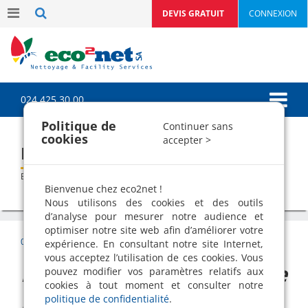
DEVIS GRATUIT
CONNEXION
024 425 30 00
Politique de
Continuer sans
cookies
accepter >
Baignoire plus facile à nettoyer
>
>
Blog
Trucs & astuces
Baignoire plus facile à nettoyer
Bienvenue chez eco2net !
Nous utilisons des cookies et des outils
d’analyse pour mesurer notre audience et
optimiser notre site web afin d’améliorer votre
05 Dec 2016 |
Trucs & astuces
| Patrick Mermoud
expérience. En consultant notre site Internet,
vous acceptez l’utilisation de ces cookies. Vous
Pour les cernes autour de
pouvez modifier vos paramètres relatifs aux
cookies à tout moment et consulter notre
la baignoire
politique de confidentialité
.