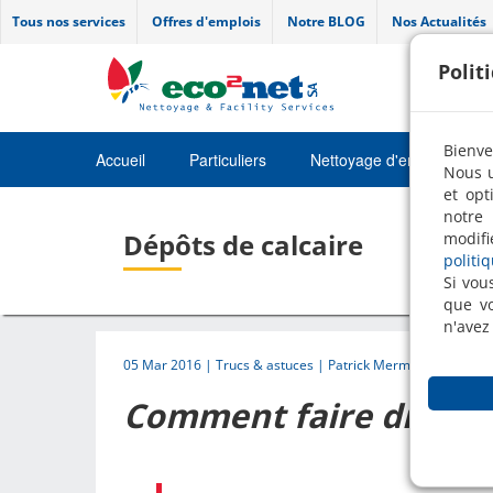
Tous nos services
Offres d'emplois
Notre BLOG
Nos Actualités
Polit
Bienve
Accueil
Particuliers
Nettoyage d'entretien
Nous u
et opt
Job
notre 
Dépôts de calcaire
modifi
politi
Si vou
que vo
n'avez
05 Mar 2016 |
Trucs & astuces
| Patrick Mermoud
Comment faire disparaî