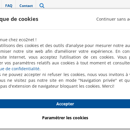
FAQ
Contact
ique de cookies
Continuer sans a
"Label 100 % pro" décerné par la FREN 
nue chez eco2net !
Robots de nettoyage
Nettoyage ponctuel
Conciergerie
tilisons des cookies et des outils d’analyse pour mesurer notre a
imiser notre site web afin d’améliorer votre expérience. En con
site Internet, vous acceptez l’utilisation de ces cookies. Vous
er vos paramètres relatifs aux cookies à tout moment et consulte
Bl
que de confidentialité
.
s ne pouvez accepter ni refuser les cookies, nous vous invitons à v
us ne visitez pas notre site en mode "Navigation privée" et q
 pas d'extension de navigateur bloquant les cookies. Merci!
Accepter
tre les dépôts de calcaire
Paramétrer les cookies