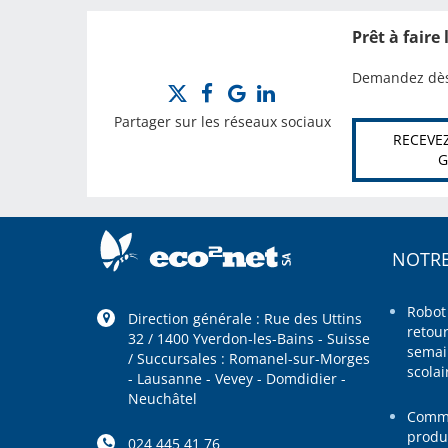
Prêt à faire
Demandez dès 
Partager sur les réseaux sociaux
RECEVEZ
G
NOTRE
Robot
Direction générale : Rue des Uttins
retou
32 / 1400 Yverdon-les-Bains - Suisse
semai
/ Succursales : Romanel-sur-Morges
scolai
- Lausanne - Vevey - Domdidier -
Neuchâtel
Comme
produ
024 445 41 76