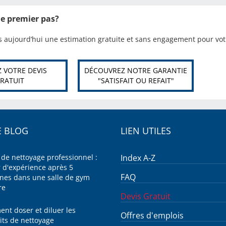
 le premier pas?
aujourd’hui une estimation gratuite et sans engagement pour votr
 VOTRE DEVIS
DÉCOUVREZ NOTRE GARANTIE
RATUIT
"SATISFAIT OU REFAIT"
 BLOG
LIEN UTILES
 de nettoyage professionnel :
Index A-Z
r d'expérience après 5
FAQ
nes dans une salle de gym
re
Devis Gratuit
nt doser et diluer les
Offres d'emplois
its de nettoyage