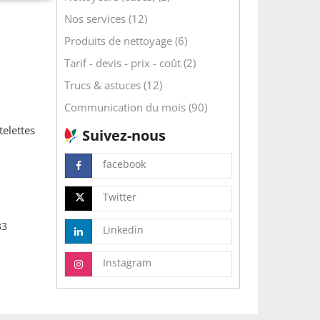
Nos services (12)
Produits de nettoyage (6)
Tarif - devis - prix - coût (2)
Trucs & astuces (12)
Communication du mois (90)
elettes
Suivez-nous
facebook
Twitter
33
Linkedin
Instagram