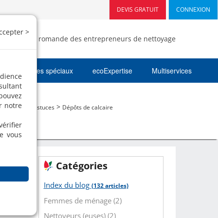
DEVIS GRATUIT
CONNEXION
ccepter >
- Fédération romande des entrepreneurs de nettoyage
Nettoyages spéciaux
ecoExpertise
Multiservices
udience
sultant
 pouvez
r notre
>
>
og
Trucs & astuces
Dépôts de calcaire
érifier
ue vous
Catégories
Index du blog
(132 articles)
Femmes de ménage (2)
Nettoyeurs (euses) (2)