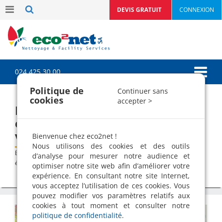
DEVIS GRATUIT
CONNEXION
024 425 30 00
Politique de
Continuer sans
cookies
accepter >
Désencombrez : 21 choses à
éliminer tout de suite de chez
vous
Bienvenue chez eco2net !
Nous utilisons des cookies et des outils
>
>
Blog
Communication du mois
Désencombrez : 21 choses à
d’analyse pour mesurer notre audience et
éliminer tout de suite de chez vous
optimiser notre site web afin d’améliorer votre
expérience. En consultant notre site Internet,
vous acceptez l’utilisation de ces cookies. Vous
pouvez modifier vos paramètres relatifs aux
cookies à tout moment et consulter notre
politique de confidentialité
.