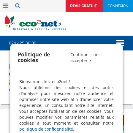
DEVIS GRATUIT
CONNEXION
024 425 30 00
Politique de
Continuer sans
cookies
accepter >
Désinfection efficace contre le
Covid-19
Bienvenue chez eco2net !
>
>
Blog
Communication du mois
Désinfection efficace contre le
Nous utilisons des cookies et des outils
Covid-19
d’analyse pour mesurer notre audience et
optimiser notre site web afin d’améliorer votre
expérience. En consultant notre site Internet,
vous acceptez l’utilisation de ces cookies. Vous
pouvez modifier vos paramètres relatifs aux
cookies à tout moment et consulter notre
politique de confidentialité
.