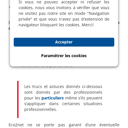
Si vous ne pouvez accepter ni refuser les
des professionnels
cookies, nous vous invitons à vérifier que vous
ne visitez pas notre site en mode "Navigation
privée" et que vous n'avez pas d'extension de
Dans cet article, vous pourrez bénéficier de
l’expérience
navigateur bloquant les cookies. Merci!
des
professionnels du nettoyage
! Vous apprendrez à :
Faire disparaître les taches d’un matelas
Accepter
Retirer des autocollants
Nettoyer de haut en bas
Enlever de la rouille
Paramétrer les cookies
Obtenir un évier brillant
Revitaliser une plante verte
Les trucs et astuces donnés ci-dessous
sont donnés par des professionnels
pour les
particuliers
même s’ils peuvent
s’appliquer dans certaines situations
professionnelles.
Eco2net ne se porte pas garant d’une éventuelle