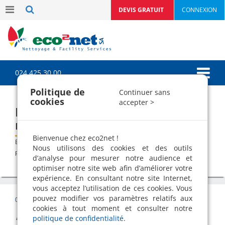
DEVIS GRATUIT
CONNEXION
024 425 30 00
Politique de
Continuer sans
cookies
accepter >
Les trucs et astuces des
nettoyeurs professionnels
Bienvenue chez eco2net !
>
>
Blog
Trucs & astuces
Les trucs et astuces des nettoyeurs
Nous utilisons des cookies et des outils
professionnels
d’analyse pour mesurer notre audience et
optimiser notre site web afin d’améliorer votre
expérience. En consultant notre site Internet,
vous acceptez l’utilisation de ces cookies. Vous
pouvez modifier vos paramètres relatifs aux
05 Nov 2017 |
Trucs & astuces
| Patrick Mermoud
cookies à tout moment et consulter notre
Rien n'égale l'expérience
politique de confidentialité
.