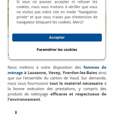
Si vous ne pouvez accepter ni refuser les
cookies, nous vous invitons à vérifier que vous
ne visitez pas notre site en mode "Navigation
privée" et que vous n'avez pas d'extension de
navigateur bloquant les cookies. Merci!
05 Mar 2017 |
Femmes de ménage
| Patrick Mermoud
Accepter
Paramétrer les cookies
Service femmes de ménage
Nous mettons à votre disposition des
femmes de
ménage
à Lausanne, Vevey, Yverdon-les-Bains
ainsi
que sur l'ensemble du canton de Vaud. Sur demande,
nous vous fournissons
tout le matériel nécessaire
à
la bonne exécution des prestations, y compris des
produits de nettoyage
efficaces et respectueux de
l'environnement
.