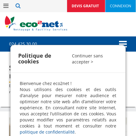
DEVIS GRATUIT
CONNEXION
024 425 30 00
Politique de
Continuer sans
cookies
accepter >
Service à domicile "femmes de
ménage"
Bienvenue chez eco2net !
>
>
Blog
Femmes de ménage
Service à domicile "femmes de
Nous utilisons des cookies et des outils
ménage"
d’analyse pour mesurer notre audience et
optimiser notre site web afin d’améliorer votre
expérience. En consultant notre site Internet,
vous acceptez l’utilisation de ces cookies. Vous
pouvez modifier vos paramètres relatifs aux
cookies à tout moment et consulter notre
politique de confidentialité
.