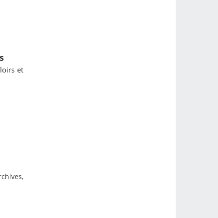
s
loirs et
chives,