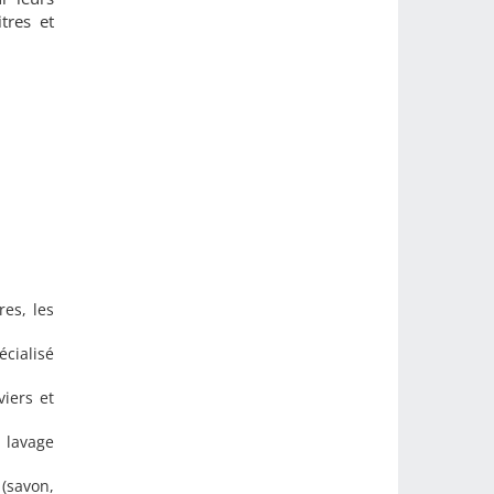
itres et
res, les
écialisé
viers et
, lavage
(savon,