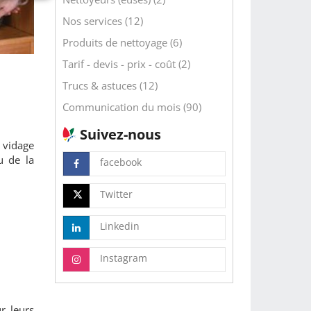
Nos services (12)
Produits de nettoyage (6)
Tarif - devis - prix - coût (2)
Trucs & astuces (12)
Communication du mois (90)
Suivez-nous
, vidage
u de la
facebook
Twitter
Linkedin
Instagram
r leurs