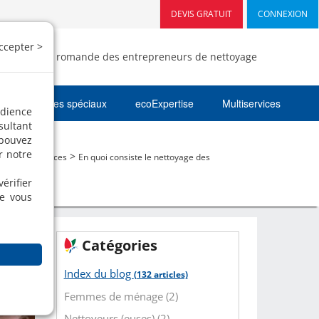
DEVIS GRATUIT
CONNEXION
ccepter >
- Fédération romande des entrepreneurs de nettoyage
Nettoyages spéciaux
ecoExpertise
Multiservices
udience
sultant
 pouvez
r notre
>
>
og
Nos services
En quoi consiste le nettoyage des
reaux
érifier
ue vous
Catégories
Index du blog
(132 articles)
Femmes de ménage (2)
Nettoyeurs (euses) (2)