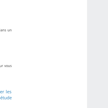
dans un
ur vous
er les
 étude