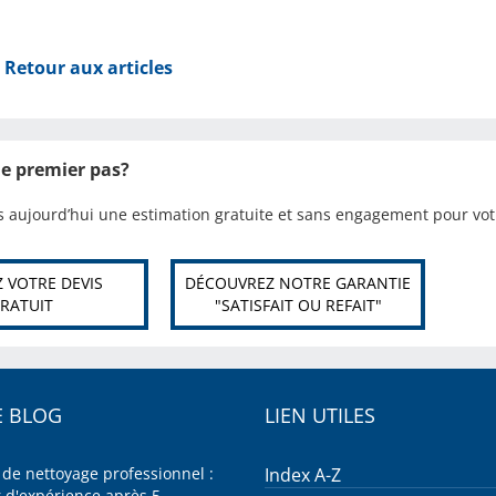
Retour aux articles
 le premier pas?
aujourd’hui une estimation gratuite et sans engagement pour votr
 VOTRE DEVIS
DÉCOUVREZ NOTRE GARANTIE
RATUIT
"SATISFAIT OU REFAIT"
 BLOG
LIEN UTILES
 de nettoyage professionnel :
Index A-Z
r d'expérience après 5