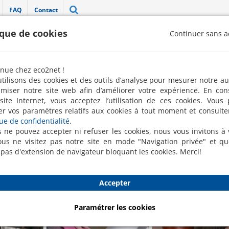
FAQ
Contact
ique de cookies
Continuer sans a
"Label 100 % pro" décerné par la FREN 
nue chez eco2net !
Robots de nettoyage
Nettoyage ponctuel
Conciergerie
tilisons des cookies et des outils d’analyse pour mesurer notre a
imiser notre site web afin d’améliorer votre expérience. En con
site Internet, vous acceptez l’utilisation de ces cookies. Vous
ge des bureaux
er vos paramètres relatifs aux cookies à tout moment et consulte
Bl
que de confidentialité
.
bu
s ne pouvez accepter ni refuser les cookies, nous vous invitons à v
us ne visitez pas notre site en mode "Navigation privée" et q
 pas d'extension de navigateur bloquant les cookies. Merci!
Accepter
Paramétrer les cookies