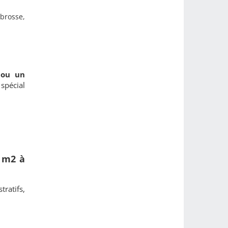
brosse,
!
 ou un
 spécial
0 m2 à
tratifs,