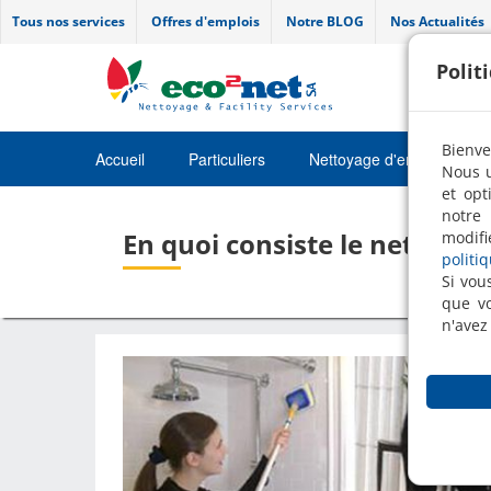
Tous nos services
Offres d'emplois
Notre BLOG
Nos Actualités
Polit
Bienve
Accueil
Particuliers
Nettoyage d'entretien
Nous u
et opt
Job
notre 
En quoi consiste le nettoya
modifi
politi
Si vou
que vo
n'avez