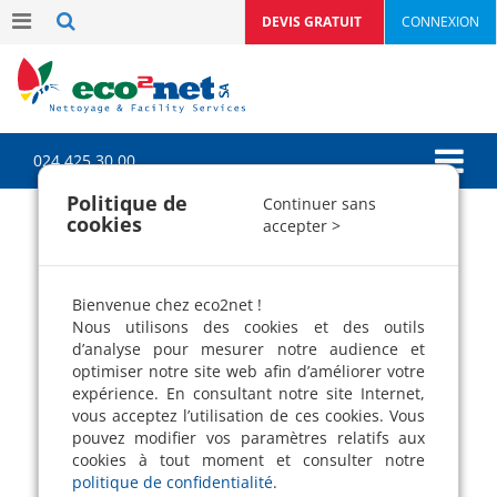
DEVIS GRATUIT
CONNEXION
024 425 30 00
Politique de
Continuer sans
cookies
accepter >
Entreprise de nettoyage
"Le Blog"
Bienvenue chez eco2net !
Simplifiez vous le quotidien !
Nous utilisons des cookies et des outils
Le blog des conseils pertinents pour
d’analyse pour mesurer notre audience et
entretenir ses locaux, faire des économies,
optimiser notre site web afin d’améliorer votre
trouver des bons plans écologiques et
expérience. En consultant notre site Internet,
pratiques.
vous acceptez l’utilisation de ces cookies. Vous
pouvez modifier vos paramètres relatifs aux
cookies à tout moment et consulter notre
politique de confidentialité
.