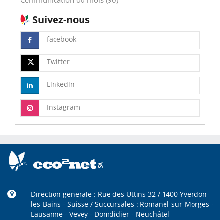
Communication du mois (90)
Suivez-nous
facebook
Twitter
Linkedin
Instagram
Direction générale : Rue des Uttins 32 / 1400 Yverdon-
les-Bains - Suisse / Succursales : Romanel-sur-Morges -
Lausanne - Vevey - Domdidier - Neuchâtel