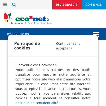
DEVIS GRATUIT
CONNEXION
024 425 30 00
Politique de
Continuer sans
cookies
accepter >
Entreprise de nettoyage
"Le Blog"
Bienvenue chez eco2net !
Simplifiez vous le quotidien !
Nous utilisons des cookies et des outils
Le blog des conseils pertinents pour
d’analyse pour mesurer notre audience et
entretenir ses locaux, faire des économies,
optimiser notre site web afin d’améliorer votre
trouver des bons plans écologiques et
expérience. En consultant notre site Internet,
pratiques.
vous acceptez l’utilisation de ces cookies. Vous
pouvez modifier vos paramètres relatifs aux
cookies à tout moment et consulter notre
politique de confidentialité
.